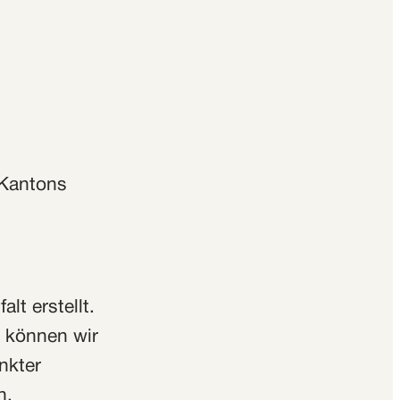
 Kantons
lt erstellt.
te können wir
nkter
h.